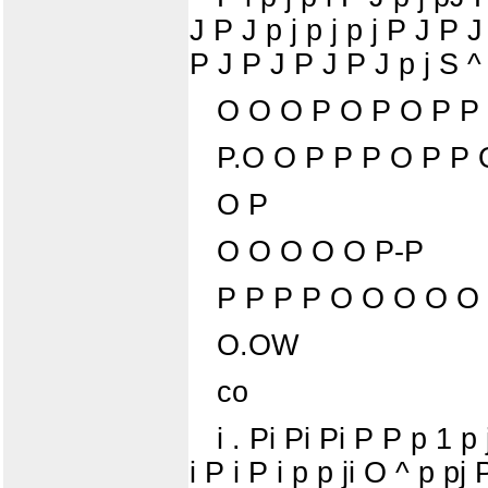
J P J p j p j p j P J P J
P J P J P J P J p j S ^
O O O P O P O P P
P.O O P P P O P P
O P
O O O O O P-P
P P P P O O O O O
O.OW
co
i . Pi Pi Pi P P p 1 p 
i P i P i p p ji O ^ p 