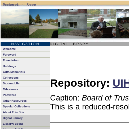
N A V I G A T I O N
D I G I T A L L I B R A R Y
Welcome
Foreword
Foundation
Buildings
Gifts/Memorials
Collections
Repository:
UIH
Student Life
Milestones
Postword
Caption:
Board of Tru
Other Resources
This is a reduced-reso
Special Collections
About This Site
Digital Library
Library: Books