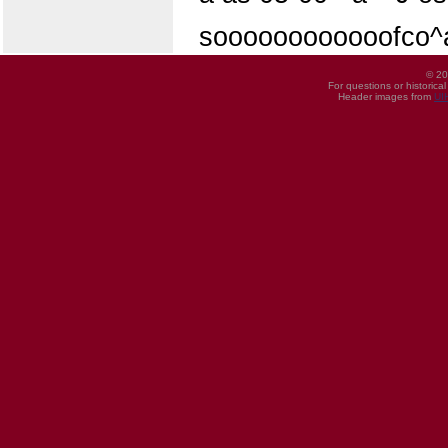
soooooooooooofco^a
© 20
For questions or historica
Header images from
UI