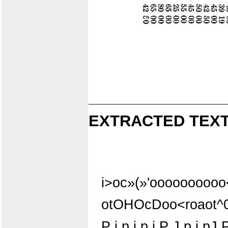
EXTRACTED TEXT
i>oc»(»'ooooooooo
otOHOcDoo<roaot^
P i p j p i P J p j pJ