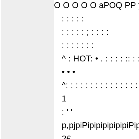
O O O O O aPOQ PP y C
: : : : :
: : : : : ; : : : :
: : : : : : :
^ : HOT: • . : : : : :: : :
• • •
^: : : : : : : : : : : : : : :
1
: ' '
p,pjpiPipipipipipip
2£