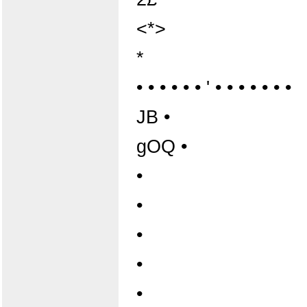
<*>
*
• • • • • • ' • • • • • • •
JB •
gOQ •
•
•
•
•
•