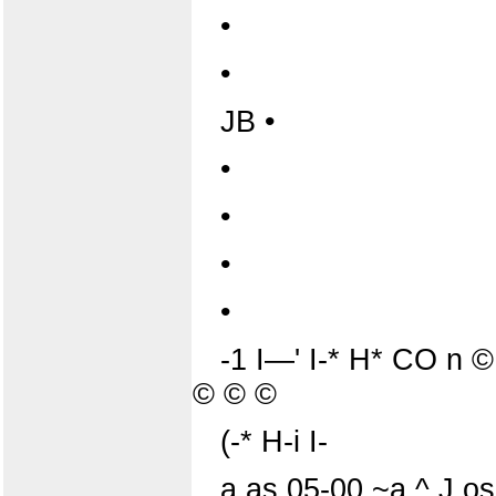
•
•
JB •
•
•
•
•
-1 I—' I-* H* CO n ©
© © ©
(-* H-i I-
a as 05-00 ~a ^ J o